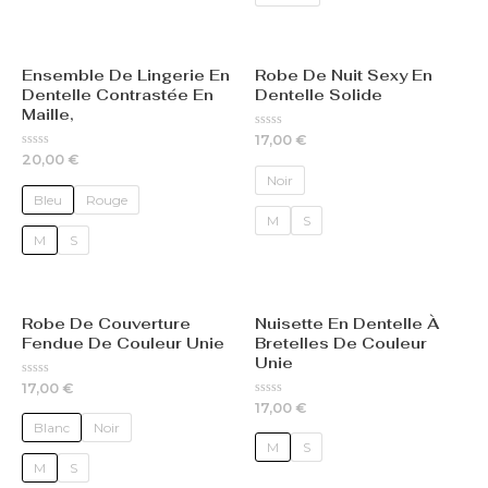
Ensemble De Lingerie En
Robe De Nuit Sexy En
Dentelle Contrastée En
Dentelle Solide
Maille,
Rated
17,00
€
0
Rated
20,00
€
out
0
of
Noir
out
5
of
Bleu
Rouge
5
M
S
M
S
Robe De Couverture
Nuisette En Dentelle À
Fendue De Couleur Unie
Bretelles De Couleur
Unie
Rated
17,00
€
0
Rated
17,00
€
out
0
of
Blanc
Noir
out
5
of
M
S
5
M
S