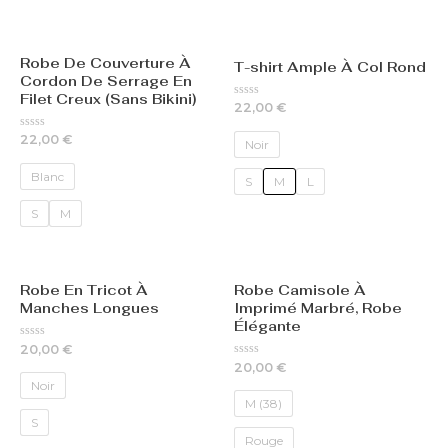
Robe De Couverture À
T-shirt Ample À Col Rond
Cordon De Serrage En
Filet Creux (Sans Bikini)
Rated
22,00
€
0
out
Rated
22,00
€
of
Noir
0
5
out
of
Blanc
S
M
L
5
S
M
Robe En Tricot À
Robe Camisole À
Manches Longues
Imprimé Marbré, Robe
Élégante
Rated
20,00
€
0
Rated
20,00
€
out
0
of
Noir
out
5
of
M (38)
5
S
Rouge