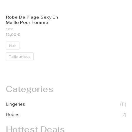
Robe De Plage Sexy En
Maille Pour Femme
Rated
12,00
€
0
out
of
Noir
5
Taille unique
Categories
Lingeries
(11)
Robes
(2)
Hottest Deals