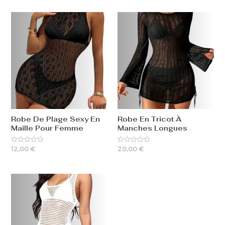
Robe De Plage Sexy En
Robe En Tricot À
Maille Pour Femme
Manches Longues
12,00
€
20,00
€
Rated
Rated
0
0
out
out
of
of
5
5