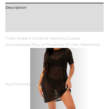
Description
Additional information
Reviews (0)
T-shirt Ample À Col Rond, Manches Courtes
Décontractées Pour Le Printemps Et L’été, Vêtements
Pour Femmes