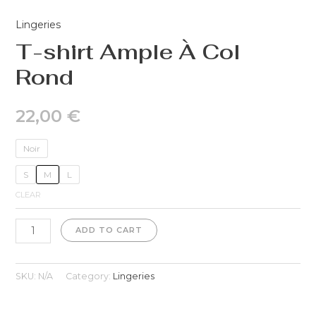
Lingeries
T-shirt Ample À Col
Rond
22,00
€
Noir
S
M
L
CLEAR
ADD TO CART
SKU:
N/A
Category:
Lingeries