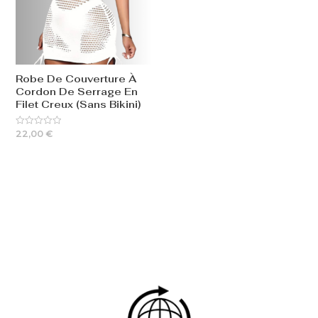
Robe De Couverture À
Cordon De Serrage En
Filet Creux (Sans Bikini)
22,00
€
Rated
0
out
of
5